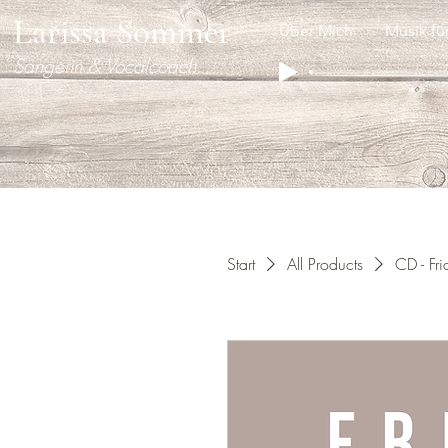
Larissa Sommer
Über Mich
Musik fü
Sängerin & Vocalcoach
Start
All Products
CD - Fr