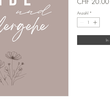
CHF 20.00
Anzahl
*
In