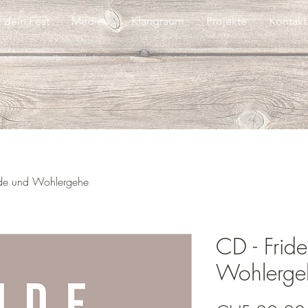
r dein Fest
Medien
Klangraum
Projekte
Kontakt
ide und Wohlergehe
CD - Frid
Wohlerge